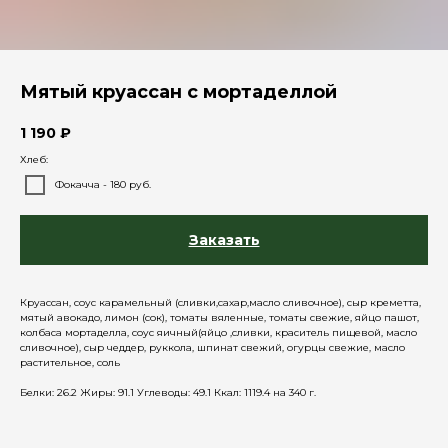
Мятый круассан с мортаделлой
1 190
₽
Хлеб:
Фокачча - 180 руб.
Заказать
Круассан, соус карамельный (сливки,сахар,масло сливочное), сыр креметта,
мятый авокадо, лимон (сок), томаты вяленные, томаты свежие, яйцо пашот,
колбаса мортаделла, соус яичный(яйцо ,сливки, краситель пищевой, масло
сливочное), сыр чеддер, руккола, шпинат свежий, огурцы свежие, масло
растительное, соль
Белки: 26.2 Жиры: 91.1 Углеводы: 49.1 Ккал: 1119.4 на 340 г.