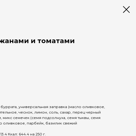
ажанами и томатами
 буррата, универсальная заправка (масло оливковое,
тельное, чеснок, лимон, соль, сахар, перец черный
, микс семечек (семя подсолнуха, семя тыквы, семя
ло оливковое, парбейк, базилик свежий
3.4 Ккал: 644.4 на 250 г.