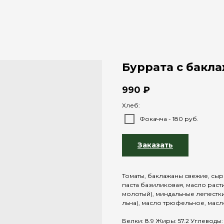
Буррата с бакл
990
₽
Хлеб:
Фокачча - 180 руб.
Заказать
Томаты, баклажаны свежие, сыр
паста базиликовая, масло расти
молотый), миндальные лепестки
льна), масло трюфельное, мас
Белки: 8.9 Жиры: 57.2 Углеводы: 1