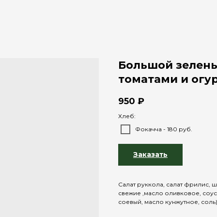
Большой зеленый
томатами и огу
950
₽
Хлеб:
Фокачча - 180 руб.
Заказать
Салат руккола, салат фрилис, ш
свежие ,масло оливковое, соус
соевый, масло кунжутное, соль