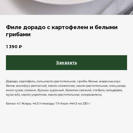
Филе дорадо с картофелем и белыми
грибами
1 390
₽
Заказать
Дорадо, картофель, соль,масло растительное, грибы белые жареные,соус
белое вино(лук репчатый, масло сливочное, масло растительное, соль,сахар,
вино сухое, сливки, бульон куриный, базилик свежий, стебель сельдерея,
мука в/с), масло укропное, масло растительное, микрозелень
Белки: 4.1 Жиры: 44.3 Углеводы: 7.4 Ккал: 444.3 на 230 г.